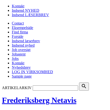
Kontakt
Indsend NYHED
Indsend LÆSERBREV
Contact
Eksempelside
Find firma
Forside
Indsend læserbrev
Indsend nyhed
Job oversigt
Jobagent
Jobs
Kontakt
Nyhedsbrev
LOG IN VIRKSOMHED
Sample page
search
ARTIKELARKIV
Frederiksberg Netavis