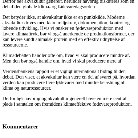
Derfor bør akvakultur generelt, herunder havbrug diskuteres som en
del af den globale klima- og fødevaredagsorden.
Det betyder ikke, at akvakultur ikke er en punktkilde. Moderne
akvakultur drives med klare miljøkrav, dokumentation, kontrol og
løbende udvikling. Hvis vi ønsker en fødevareproduktion med
lavere klimaaftryk, bør vi også anerkende de produktionsformer, der
kan levere sundt animalsk protein med en effektiv udnyttelse af
ressourcerne.
Klimadebatten handler ofte om, hvad vi skal producere mindre af.
Men den bør også handle om, hvad vi skal producere mere af.
Verdensbankens rapport er et vigtigt internationalt bidrag til den
debat. Den viser, at akvakultur kan være en del af svaret på, hvordan
verden kan producere flere fødevarer med mindre belastning af
klima og naturressourcer.
Derfor bør havbrug og akvakultur generelt have en mere central
plads i samtalen om fremtidens klimaeffektive fødevareproduktion.
Kommentarer