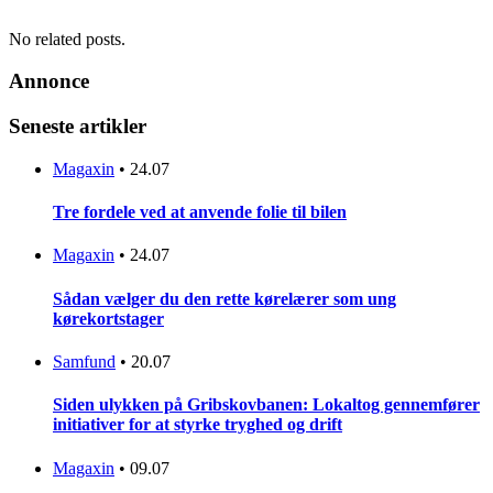
No related posts.
Annonce
Seneste artikler
Magaxin
•
24.07
Tre fordele ved at anvende folie til bilen
Magaxin
•
24.07
Sådan vælger du den rette kørelærer som ung
kørekortstager
Samfund
•
20.07
Siden ulykken på Gribskovbanen: Lokaltog gennemfører
initiativer for at styrke tryghed og drift
Magaxin
•
09.07