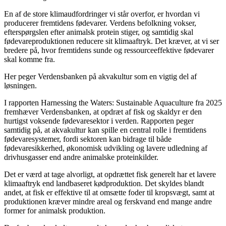
En af de store klimaudfordringer vi står overfor, er hvordan vi
producerer fremtidens fødevarer. Verdens befolkning vokser,
efterspørgslen efter animalsk protein stiger, og samtidig skal
fødevareproduktionen reducere sit klimaaftryk. Det kræver, at vi ser
bredere på, hvor fremtidens sunde og ressourceeffektive fødevarer
skal komme fra.
Her peger Verdensbanken på akvakultur som en vigtig del af
løsningen.
I rapporten Harnessing the Waters: Sustainable Aquaculture fra 2025
fremhæver Verdensbanken, at opdræt af fisk og skaldyr er den
hurtigst voksende fødevaresektor i verden. Rapporten peger
samtidig på, at akvakultur kan spille en central rolle i fremtidens
fødevaresystemer, fordi sektoren kan bidrage til både
fødevaresikkerhed, økonomisk udvikling og lavere udledning af
drivhusgasser end andre animalske proteinkilder.
Det er værd at tage alvorligt, at opdrættet fisk generelt har et lavere
klimaaftryk end landbaseret kødproduktion. Det skyldes blandt
andet, at fisk er effektive til at omsætte foder til kropsvægt, samt at
produktionen kræver mindre areal og ferskvand end mange andre
former for animalsk produktion.