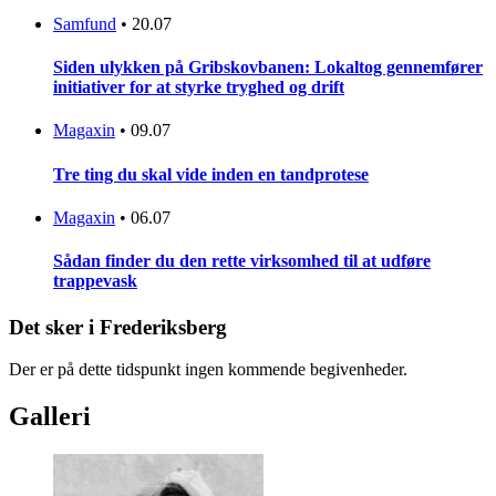
Samfund
•
20.07
Siden ulykken på Gribskovbanen: Lokaltog gennemfører
initiativer for at styrke tryghed og drift
Magaxin
•
09.07
Tre ting du skal vide inden en tandprotese
Magaxin
•
06.07
Sådan finder du den rette virksomhed til at udføre
trappevask
Det sker i Frederiksberg
Der er på dette tidspunkt ingen kommende begivenheder.
Galleri