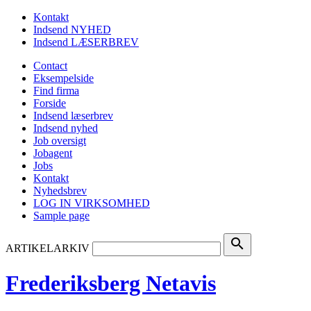
Kontakt
Indsend NYHED
Indsend LÆSERBREV
Contact
Eksempelside
Find firma
Forside
Indsend læserbrev
Indsend nyhed
Job oversigt
Jobagent
Jobs
Kontakt
Nyhedsbrev
LOG IN VIRKSOMHED
Sample page
search
ARTIKELARKIV
Frederiksberg Netavis