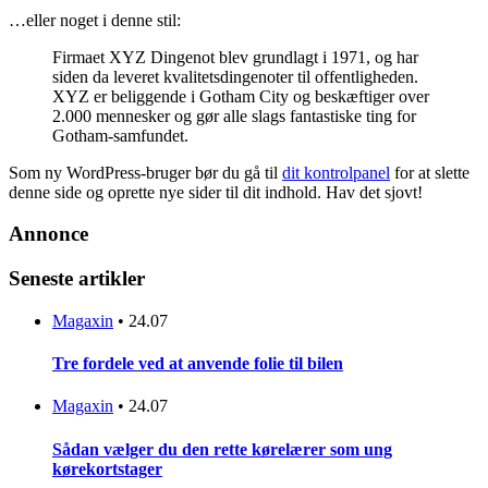
…eller noget i denne stil:
Firmaet XYZ Dingenot blev grundlagt i 1971, og har
siden da leveret kvalitetsdingenoter til offentligheden.
XYZ er beliggende i Gotham City og beskæftiger over
2.000 mennesker og gør alle slags fantastiske ting for
Gotham-samfundet.
Som ny WordPress-bruger bør du gå til
dit kontrolpanel
for at slette
denne side og oprette nye sider til dit indhold. Hav det sjovt!
Annonce
Seneste artikler
Magaxin
•
24.07
Tre fordele ved at anvende folie til bilen
Magaxin
•
24.07
Sådan vælger du den rette kørelærer som ung
kørekortstager