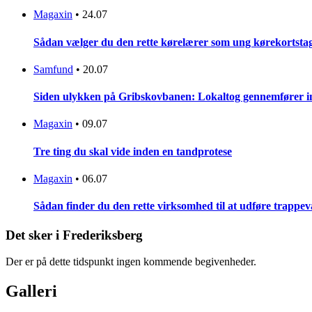
Magaxin
•
24.07
Sådan vælger du den rette kørelærer som ung kørekortsta
Samfund
•
20.07
Siden ulykken på Gribskovbanen: Lokaltog gennemfører initi
Magaxin
•
09.07
Tre ting du skal vide inden en tandprotese
Magaxin
•
06.07
Sådan finder du den rette virksomhed til at udføre trappe
Det sker i Frederiksberg
Der er på dette tidspunkt ingen kommende begivenheder.
Galleri