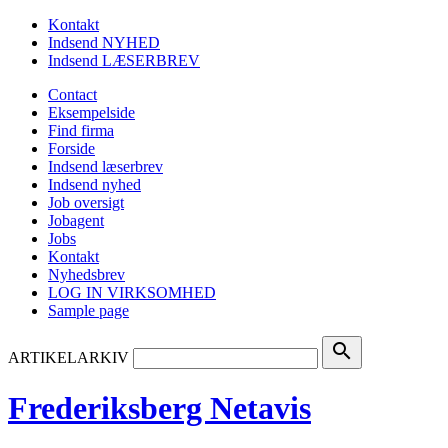
Kontakt
Indsend NYHED
Indsend LÆSERBREV
Contact
Eksempelside
Find firma
Forside
Indsend læserbrev
Indsend nyhed
Job oversigt
Jobagent
Jobs
Kontakt
Nyhedsbrev
LOG IN VIRKSOMHED
Sample page
search
ARTIKELARKIV
Frederiksberg Netavis