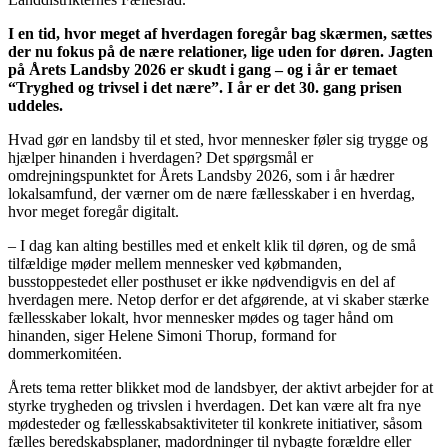
I en tid, hvor meget af hverdagen foregår bag skærmen, sættes
der nu fokus på de nære relationer, lige uden for døren. Jagten
på Årets Landsby 2026 er skudt i gang – og i år er temaet
“Tryghed og trivsel i det nære”. I år er det 30. gang prisen
uddeles.
Hvad gør en landsby til et sted, hvor mennesker føler sig trygge og
hjælper hinanden i hverdagen? Det spørgsmål er
omdrejningspunktet for Årets Landsby 2026, som i år hædrer
lokalsamfund, der værner om de nære fællesskaber i en hverdag,
hvor meget foregår digitalt.
– I dag kan alting bestilles med et enkelt klik til døren, og de små
tilfældige møder mellem mennesker ved købmanden,
busstoppestedet eller posthuset er ikke nødvendigvis en del af
hverdagen mere. Netop derfor er det afgørende, at vi skaber stærke
fællesskaber lokalt, hvor mennesker mødes og tager hånd om
hinanden, siger Helene Simoni Thorup, formand for
dommerkomitéen.
Årets tema retter blikket mod de landsbyer, der aktivt arbejder for at
styrke trygheden og trivslen i hverdagen. Det kan være alt fra nye
mødesteder og fællesskabsaktiviteter til konkrete initiativer, såsom
fælles beredskabsplaner, madordninger til nybagte forældre eller