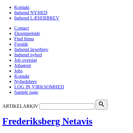
Kontakt
Indsend NYHED
Indsend LÆSERBREV
Contact
Eksempelside
Find firma
Forside
Indsend læserbrev
Indsend nyhed
Job oversigt
Jobagent
Jobs
Kontakt
Nyhedsbrev
LOG IN VIRKSOMHED
Sample page
search
ARTIKELARKIV
Frederiksberg Netavis