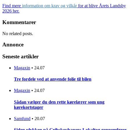
Find mere
information om krav og vilkår
for at blive Årets Landsby
2026 her.
Kommentarer
No related posts.
Annonce
Seneste artikler
Magaxin
•
24.07
Tre fordele ved at anvende folie til bilen
Magaxin
•
24.07
Sådan vælger du den rette kørelærer som ung
kørekortstager
Samfund
•
20.07
Siden ulykken på Gribskovbanen: Lokaltog gennemfører