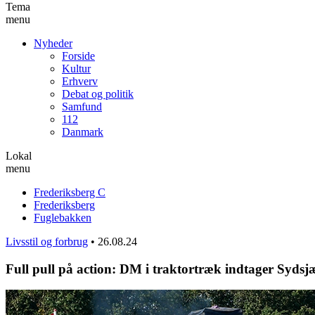
Tema
menu
Nyheder
Forside
Kultur
Erhverv
Debat og politik
Samfund
112
Danmark
Lokal
menu
Frederiksberg C
Frederiksberg
Fuglebakken
Livsstil og forbrug
•
26.08.24
Full pull på action: DM i traktortræk indtager Sydsj