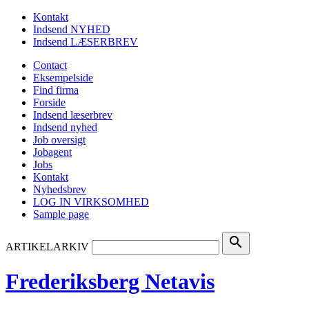
Kontakt
Indsend NYHED
Indsend LÆSERBREV
Contact
Eksempelside
Find firma
Forside
Indsend læserbrev
Indsend nyhed
Job oversigt
Jobagent
Jobs
Kontakt
Nyhedsbrev
LOG IN VIRKSOMHED
Sample page
search
ARTIKELARKIV
Frederiksberg Netavis