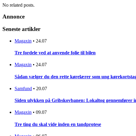
No related posts.
Annonce
Seneste artikler
Magaxin
•
24.07
Tre fordele ved at anvende folie til bilen
Magaxin
•
24.07
Sådan vælger du den rette kørelærer som ung kørekortsta
Samfund
•
20.07
Siden ulykken på Gribskovbanen: Lokaltog gennemfører initi
Magaxin
•
09.07
Tre ting du skal vide inden en tandprotese