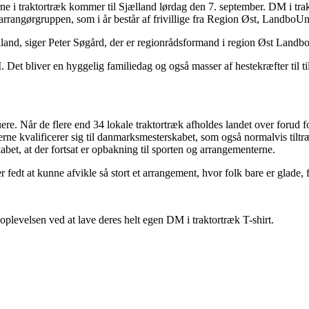
e i traktortræk kommer til Sjælland lørdag den 7. september. DM i trakt
 arrangørgruppen, som i år består af frivillige fra Region Øst, Landbo
Sjælland, siger Peter Søgård, der er regionrådsformand i region Øst La
. Det bliver en hyggelig familiedag og også masser af hestekræfter til ti
re. Når de flere end 34 lokale traktortræk afholdes landet over forud fo
ækkerne kvalificerer sig til danmarksmesterskabet, som også normalvis ti
kabet, at der fortsat er opbakning til sporten og arrangementerne.
r fedt at kunne afvikle så stort et arrangement, hvor folk bare er glade,
plevelsen ved at lave deres helt egen DM i traktortræk T-shirt.