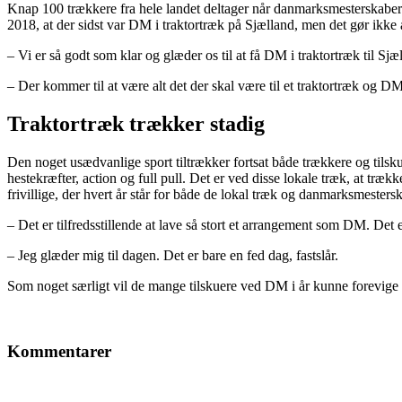
Knap 100 trækkere fra hele landet deltager når danmarksmesterskabern
2018, at der sidst var DM i traktortræk på Sjælland, men det gør ikke
– Vi er så godt som klar og glæder os til at få DM i traktortræk til 
– Der kommer til at være alt det der skal være til et traktortræk og DM
Traktortræk trækker stadig
Den noget usædvanlige sport tiltrækker fortsat både trækkere og tilskue
hestekræfter, action og full pull. Det er ved disse lokale træk, at tr
frivillige, der hvert år står for både de lokal træk og danmarksmesters
– Det er tilfredsstillende at lave så stort et arrangement som DM. Det e
– Jeg glæder mig til dagen. Det er bare en fed dag, fastslår.
Som noget særligt vil de mange tilskuere ved DM i år kunne forevige o
Kommentarer