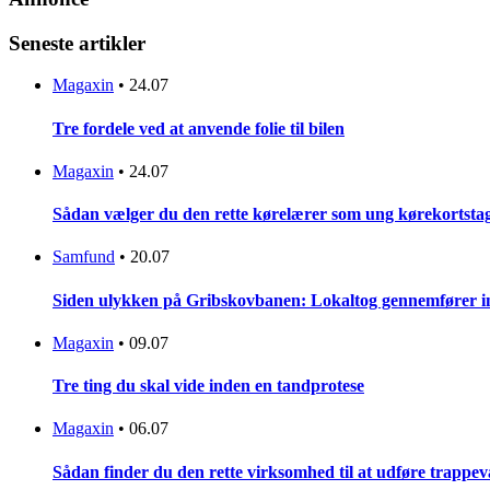
Seneste artikler
Magaxin
•
24.07
Tre fordele ved at anvende folie til bilen
Magaxin
•
24.07
Sådan vælger du den rette kørelærer som ung kørekortsta
Samfund
•
20.07
Siden ulykken på Gribskovbanen: Lokaltog gennemfører initi
Magaxin
•
09.07
Tre ting du skal vide inden en tandprotese
Magaxin
•
06.07
Sådan finder du den rette virksomhed til at udføre trappe