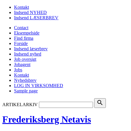
Kontakt
Indsend NYHED
Indsend LÆSERBREV
Contact
Eksempelside
Find firma
Forside
Indsend læserbrev
Indsend nyhed
Job oversigt
Jobagent
Jobs
Kontakt
Nyhedsbrev
LOG IN VIRKSOMHED
Sample page
search
ARTIKELARKIV
Frederiksberg Netavis