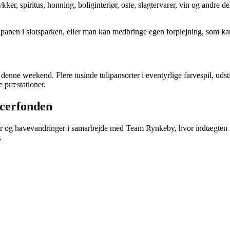
mykker, spiritus, honning, boliginteriør, oste, slagtervarer, vin og andre 
lipanen i slotsparken, eller man kan medbringe egen forplejning, som ka
 denne weekend. Flere tusinde tulipansorter i eventyrlige farvespil, uds
 præstationer.
ncerfonden
er og havevandringer i samarbejde med Team Rynkeby, hvor indtægten fr
.