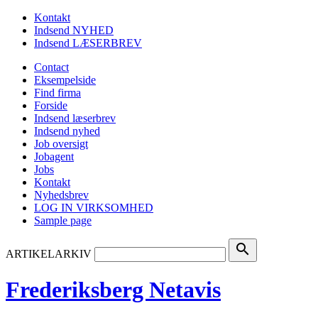
Kontakt
Indsend NYHED
Indsend LÆSERBREV
Contact
Eksempelside
Find firma
Forside
Indsend læserbrev
Indsend nyhed
Job oversigt
Jobagent
Jobs
Kontakt
Nyhedsbrev
LOG IN VIRKSOMHED
Sample page
search
ARTIKELARKIV
Frederiksberg Netavis