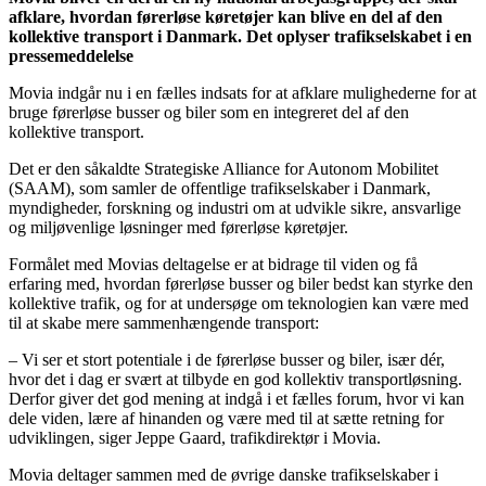
afklare, hvordan førerløse køretøjer kan blive en del af den
kollektive transport i Danmark. Det oplyser trafikselskabet i en
pressemeddelelse
Movia indgår nu i en fælles indsats for at afklare mulighederne for at
bruge førerløse busser og biler som en integreret del af den
kollektive transport.
Det er den såkaldte Strategiske Alliance for Autonom Mobilitet
(SAAM), som samler de offentlige trafikselskaber i Danmark,
myndigheder, forskning og industri om at udvikle sikre, ansvarlige
og miljøvenlige løsninger med førerløse køretøjer.
Formålet med Movias deltagelse er at bidrage til viden og få
erfaring med, hvordan førerløse busser og biler bedst kan styrke den
kollektive trafik, og for at undersøge om teknologien kan være med
til at skabe mere sammenhængende transport:
– Vi ser et stort potentiale i de førerløse busser og biler, især dér,
hvor det i dag er svært at tilbyde en god kollektiv transportløsning.
Derfor giver det god mening at indgå i et fælles forum, hvor vi kan
dele viden, lære af hinanden og være med til at sætte retning for
udviklingen, siger Jeppe Gaard, trafikdirektør i Movia.
Movia deltager sammen med de øvrige danske trafikselskaber i