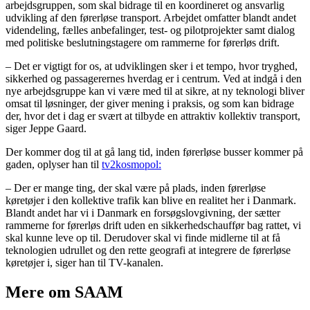
arbejdsgruppen, som skal bidrage til en koordineret og ansvarlig
udvikling af den førerløse transport. Arbejdet omfatter blandt andet
videndeling, fælles anbefalinger, test- og pilotprojekter samt dialog
med politiske beslutningstagere om rammerne for førerløs drift.
– Det er vigtigt for os, at udviklingen sker i et tempo, hvor tryghed,
sikkerhed og passagerernes hverdag er i centrum. Ved at indgå i den
nye arbejdsgruppe kan vi være med til at sikre, at ny teknologi bliver
omsat til løsninger, der giver mening i praksis, og som kan bidrage
der, hvor det i dag er svært at tilbyde en attraktiv kollektiv transport,
siger Jeppe Gaard.
Der kommer dog til at gå lang tid, inden førerløse busser kommer på
gaden, oplyser han til
tv2kosmopol:
– Der er mange ting, der skal være på plads, inden førerløse
køretøjer i den kollektive trafik kan blive en realitet her i Danmark.
Blandt andet har vi i Danmark en forsøgslovgivning, der sætter
rammerne for førerløs drift uden en sikkerhedschauffør bag rattet, vi
skal kunne leve op til. Derudover skal vi finde midlerne til at få
teknologien udrullet og den rette geografi at integrere de førerløse
køretøjer i, siger han til TV-kanalen.
Mere om SAAM