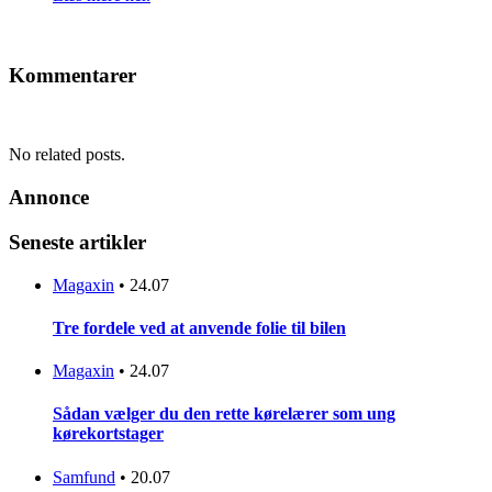
Kommentarer
No related posts.
Annonce
Seneste artikler
Magaxin
•
24.07
Tre fordele ved at anvende folie til bilen
Magaxin
•
24.07
Sådan vælger du den rette kørelærer som ung
kørekortstager
Samfund
•
20.07