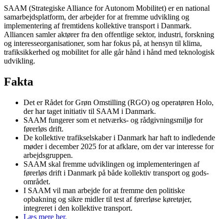
SAAM (Strategiske Alliance for Autonom Mobilitet) er en national
samarbejdsplatform, der arbejder for at fremme udvikling og
implementering af fremtidens kollektive transport i Danmark.
Alliancen samler aktører fra den offentlige sektor, industri, forskning
og interesseorganisationer, som har fokus på, at hensyn til klima,
trafiksikkerhed og mobilitet for alle går hånd i hånd med teknologisk
udvikling.
Fakta
Det er Rådet for Grøn Omstilling (RGO) og operatøren Holo,
der har taget initiativ til SAAM i Danmark.
SAAM fungerer som et netværks- og rådgivningsmiljø for
førerløs drift.
De kollektive trafikselskaber i Danmark har haft to indledende
møder i december 2025 for at afklare, om der var interesse for
arbejdsgruppen.
SAAM skal fremme udviklingen og implementeringen af
førerløs drift i Danmark på både kollektiv transport og gods-
området.
I SAAM vil man arbejde for at fremme den politiske
opbakning og sikre midler til test af førerløse køretøjer,
integreret i den kollektive transport.
Læs mere her.