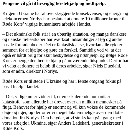
Pengene vil gå til livsvigtig førstehjælp og nødhjælp.
Krigen i Ukraine har altoverskyggende konsekvenser, og energi- og
telekoncernen Norlys har besluttet at donere 10 millioner kroner til
Røde Kors’ vigtige humanitære arbejde i landet.
– Det ukrainske folk står i en ubærlig situation, og mange danskere
og danske fællesskaber har iværksat indsamlinger af tøj og andre
basale fornødenheder. Det er fantastisk at se, hvordan alle rykker
sammen for at hjælpe og gøre en forskel. Samtidig ved vi, at der
også er hårdt brug for akut beskyttelse og nødhjælp, og ifølge Røde
Kors er penge den bedste hjælp på nuværende tidspunkt. Derfor har
vi valgt at donere et beløb til deres arbejde, siger Niels Duedahl,
som er adm. direktør i Norlys.
Røde Kors er til stede i Ukraine og har i første omgang fokus på
basal hjælp i landet.
– Det, vi lige nu er vidner til, er en eskalerende humanitær
katastrofe, som allerede har drevet over en million mennesker på
flugt. Behovet for hjælp er enormt og vil kun vokse de kommende
dage og uger, og derfor er vi meget taknemmelige over den flotte
donation fra Norlys. Den betyder, at vi straks kan gå i gang med
vores arbejde i Ukraine, siger Anders Ladekarl, generalsekretær i
Røde Kors.