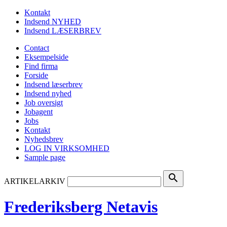
Kontakt
Indsend NYHED
Indsend LÆSERBREV
Contact
Eksempelside
Find firma
Forside
Indsend læserbrev
Indsend nyhed
Job oversigt
Jobagent
Jobs
Kontakt
Nyhedsbrev
LOG IN VIRKSOMHED
Sample page
search
ARTIKELARKIV
Frederiksberg Netavis