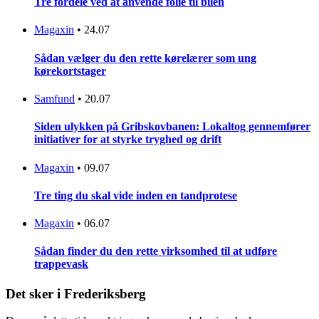
Tre fordele ved at anvende folie til bilen
Magaxin
•
24.07
Sådan vælger du den rette kørelærer som ung
kørekortstager
Samfund
•
20.07
Siden ulykken på Gribskovbanen: Lokaltog gennemfører
initiativer for at styrke tryghed og drift
Magaxin
•
09.07
Tre ting du skal vide inden en tandprotese
Magaxin
•
06.07
Sådan finder du den rette virksomhed til at udføre
trappevask
Det sker i Frederiksberg