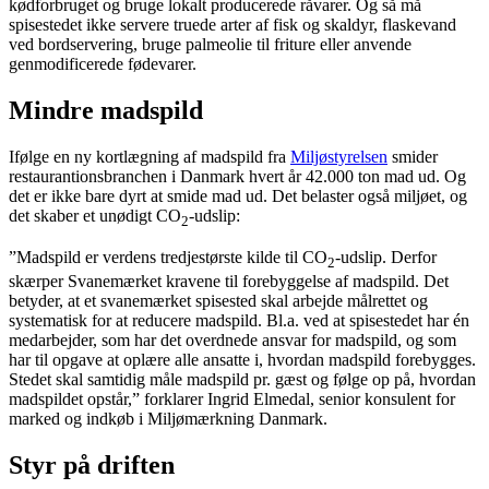
kødforbruget og bruge lokalt producerede råvarer. Og så må
spisestedet ikke servere truede arter af fisk og skaldyr, flaskevand
ved bordservering, bruge palmeolie til friture eller anvende
genmodificerede fødevarer.
Mindre madspild
Ifølge en ny kortlægning af madspild fra
Miljøstyrelsen
smider
restaurantionsbranchen i Danmark hvert år 42.000 ton mad ud. Og
det er ikke bare dyrt at smide mad ud. Det belaster også miljøet, og
det skaber et unødigt CO
-udslip:
2
”Madspild er verdens tredjestørste kilde til CO
-udslip. Derfor
2
skærper Svanemærket kravene til forebyggelse af madspild. Det
betyder, at et svanemærket spisested skal arbejde målrettet og
systematisk for at reducere madspild. Bl.a. ved at spisestedet har én
medarbejder, som har det overdnede ansvar for madspild, og som
har til opgave at oplære alle ansatte i, hvordan madspild forebygges.
Stedet skal samtidig måle madspild pr. gæst og følge op på, hvordan
madspildet opstår,” forklarer Ingrid Elmedal, senior konsulent for
marked og indkøb i Miljømærkning Danmark.
Styr på driften