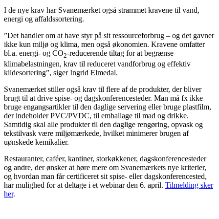
I de nye krav har Svanemærket også strammet kravene til vand,
energi og affaldssortering.
”Det handler om at have styr på sit ressourceforbrug – og det gavner
ikke kun miljø og klima, men også økonomien. Kravene omfatter
bl.a. energi- og CO
-reducerende tiltag for at begrænse
2
klimabelastningen, krav til reduceret vandforbrug og effektiv
kildesortering”, siger Ingrid Elmedal.
Svanemærket stiller også krav til flere af de produkter, der bliver
brugt til at drive spise- og dagskonferencesteder. Man må fx ikke
bruge engangsartikler til den daglige servering eller bruge plastfilm,
der indeholder PVC/PVDC, til emballage til mad og drikke.
Samtidig skal alle produkter til den daglige rengøring, opvask og
tekstilvask være miljømærkede, hvilket minimerer brugen af
uønskede kemikalier.
Restauranter, caféer, kantiner, storkøkkener, dagskonferencesteder
og andre, der ønsker at høre mere om Svanemærkets nye kriterier,
og hvordan man får certificeret sit spise- eller dagskonferencested,
har mulighed for at deltage i et webinar den 6. april.
Tilmelding sker
her
.