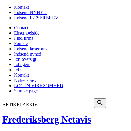
Kontakt
Indsend NYHED
Indsend LÆSERBREV
Contact
Eksempelside
Find firma
Forside
Indsend læserbrev
Indsend nyhed
Job oversigt
Jobagent
Jobs
Kontakt
Nyhedsbrev
LOG IN VIRKSOMHED
Sample page
search
ARTIKELARKIV
Frederiksberg Netavis