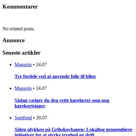
Kommentarer
No related posts.
Annonce
Seneste artikler
Magaxin
•
24.07
Tre fordele ved at anvende folie til bilen
Magaxin
•
24.07
Sådan vælger du den rette kørelærer som ung
kørekortstager
Samfund
•
20.07
Siden ulykken på Gribskovbanen: Lokaltog gennemfører
initiativer for at styrke tryghed og drift