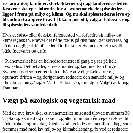
restauranter, kantiner, storkøkkener og dagskonferencesteder.
Kravene skærpes løbende, for at svanemærkede spisesteder
ligger i front på miljø og klima. Og nu skal spisestederne leve op
til endnu skrappere krav til bl.a. madspild, valg af fødevarer og
til spisestedets samlede drift.
Hvis et spise- eller dagskonferencested vil forbedre sit miljø- og
klimaregnskab, kræver det både fokus på den mad, der serveres, og
på den daglige drift af stedet. Derfor stiller Svanemærket krav til
både fødevarer og drift:
”Svanemærket har en helhedsorienteret tilgang og ser på hele
livscyklus. Det betyder, at restauranter og kantiner kan bruge
Svanemærket som et redskab til både at vælge fødevarer og
optimere driften – og derigennem reducere den samlede miljø- og
klimabelastning,” siger Martin Fabiansen, direktør i Miljømærkning
Danmark.
Vægt på økologisk og vegetarisk mad
Med de nye krav skal et svanemærket spisested tilbyde minimum 30
% økologisk mad og drikke – og altid minimum én vegetarisk ret til
både frokost og middag. Stedet skal ligeledes gennemføre tiltag, som
fremmer mad med lav miljø- og klimabelastning, fx ved at reducere